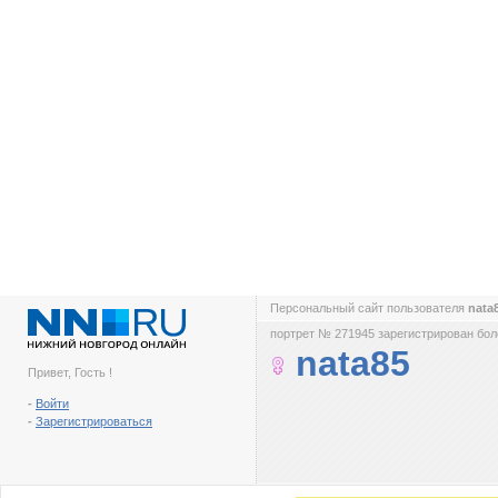
Персональный сайт пользователя
nata
портрет № 271945 зарегистрирован боле
nata85
Привет, Гость !
-
Войти
-
Зарегистрироваться