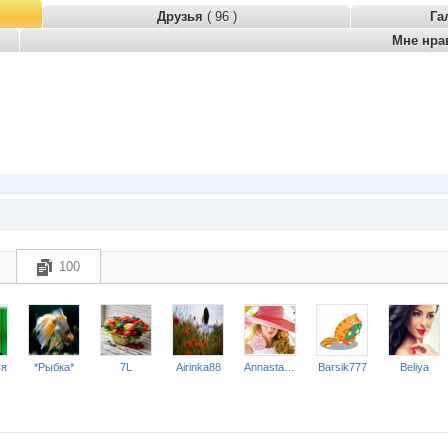
Друзья
( 96 )
Га
Мне нра
100
ья
*Рыбка*
7L
Airinka88
Annastasiay
Barsik777
Beliya