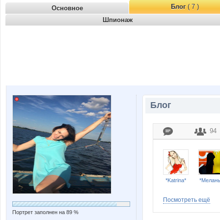
Блог
( 7 )
Основное
Шпионаж
Блог
94
*Katrina*
*Мелан
Посмотреть ещё
Портрет заполнен на 89 %