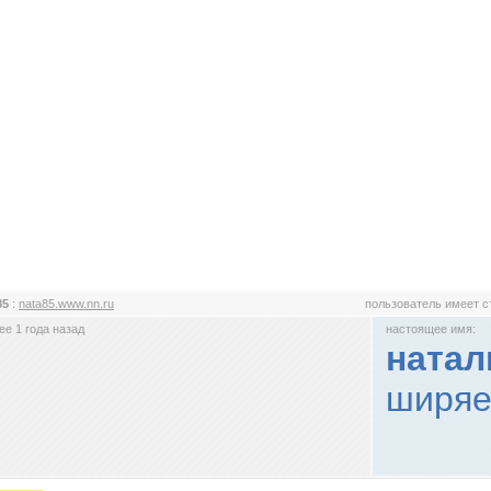
85
:
nata85.www.nn.ru
пользователь имеет 
е 1 года назад
настоящее имя:
натал
ширяе