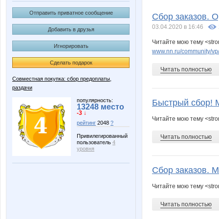
Janny-52
Keramic
Отправить приватное сообщение
Сбор заказов. 
03.04.2020 в 16:46
Добавить в друзья
Читайте мою тему <str
Игнорировать
North Wind
OleOk
www.nn.ru/community/vp/e
Сделать подарок
Читать полностью
Совместная покупка: сбор предоплаты,
раздачи
elen76
ezhe.vi
популярность:
Быстрый сбор! 
13248 место
-3 ↓
Читайте мою тему <str
рейтинг
2048
?
lexsa08
lina77
Привилегированный
Читать полностью
пользователь
4
уровня
Сбор заказов. 
yla nn
zvezdoch
Читайте мою тему <stro
Читать полностью