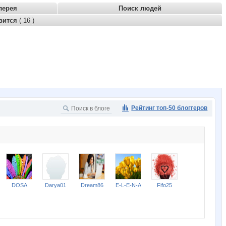
лерея
Поиск людей
вится
( 16 )
Рейтинг топ-50 блоггеров
DOSA
Darya01
Dream86
E-L-E-N-A
Fifo25