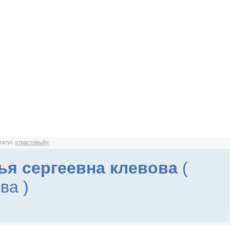
статус
«трастовый»
ья сергеевна клевова
(
ва )