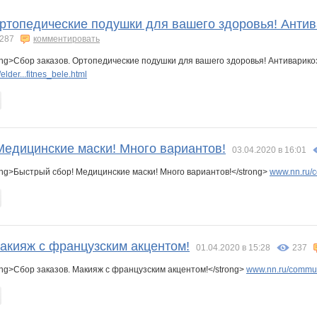
a
KimRaeJin
Knita
Korolevishna9841
L.emur
Lenuik
Lia85
Ортопедические подушки для вашего здоровья! Антив
287
комментировать
ong>Сбор заказов. Ортопедические подушки для вашего здоровья! Антиварико
a
Olga52rus
PROFFTIME
Qlo
Rakushka
Rovich
Sm@il
lder...fitnes_bele.html
ka
fann88
guv
iolly
irinapetrovskaya
julia21-86
kattya
Медицинские маски! Много вариантов!
03.04.2020 в 16:01
ong>Быстрый сбор! Медицинские маски! Много вариантов!</strong>
www.nn.ru/c
marmyrr
mashuta
misskis
natalyof
oksambat
semisvetik777
Макияж с французским акцентом!
01.04.2020 в 15:28
237
ka45
галереяЯ
комсомолочка
лелька33
маняш@
ольга.82
помощник орга Червонная дама
ng>Сбор заказов. Макияж с французским акцентом!</strong>
www.nn.ru/commun