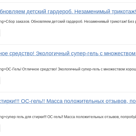
к
Лёлик 32
Ленок28
Лиса2019
М@шуня
Малмар
Марка3
Обновляем детский гардероб. Незаменимый трикотаж!
ong>Сбор заказов. Обновляем детский гардероб. Незаменимый трикотаж! Без 
Так и надо
Таша С
Тината
Товары для творчества
ВП-куратор
ЗОЛОТНИК
ное средство! Экологичный супер-гель с множеством
ng>ОС-Гель! Отличное средство! Экологичный супер-гель с множеством хорош
стирки!!! ОС-гель!! Масса положительных отзывов, по
ng>супер гель для стирки!!! ОС-гель!! Масса положительных отзывов, попробуй