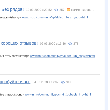
Марсетка
Мышка-Малышка
Ночная лиса
НАТАЛИ ТРИКОТАЖ
Рыбк@ золотая
 Без рядов!
10.03.2020 в 21:52
257
комментировать
рядов!</strong>
www.nn.ru/community/vp/elder..._bez_ryadov.html
Эрен
 хороших отзывов!
05.03.2020 в 13:46
278
их отзывов!</strong>
www.nn.ru/community/vp/elder...ikh_otzyvov.html
пробуйте и вы.
04.03.2020 в 17:02
342
те и вы.</strong>
www.nn.ru/community/pv/main/...obuyte_i_vy.html